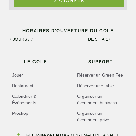
S'ABONNER
HORAIRES D'OUVERTURE DU GOLF
7 JOURS / 7
DE 9H À 17H
LE GOLF
SUPPORT
Jouer
Réserver un Green Fee
Restaurant
Réserver une table
Calendrier &
Organiser un
Événements
événement business
Proshop
Organiser un
événement privé
649 Route de Cléssé - 71260 MACON LA SALLE