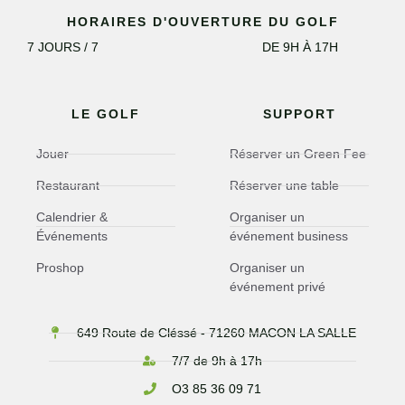
HORAIRES D'OUVERTURE DU GOLF
7 JOURS / 7
DE 9H À 17H
LE GOLF
SUPPORT
Jouer
Réserver un Green Fee
Restaurant
Réserver une table
Calendrier &
Organiser un
Événements
événement business
Proshop
Organiser un
événement privé
649 Route de Cléssé - 71260 MACON LA SALLE
7/7 de 9h à 17h
O3 85 36 09 71