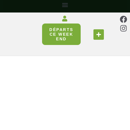
DÉPARTS
SE RESTAURER
RÉUNIR & PARTAGER
CE WEEK
END