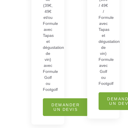
(39€,
/ 49€
49€
/
et/ou
Formule
Formule
avec
avec
Tapas
Tapas
et
et
dégustation
dégustation
de
de
vin)
vin)
Formule
avec
avec
Formule
Golf
Golf
ou
ou
Footgolf
Footgolf
DEMAN
UN DEV
DEMANDER
UN DEVIS