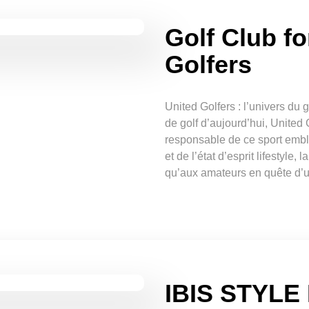
Golf Club fo
Golfers
United Golfers : l’univers d
de golf d’aujourd’hui, United
responsable de ce sport emblé
et de l’état d’esprit lifestyle
qu’aux amateurs en quête d’
IBIS STYL