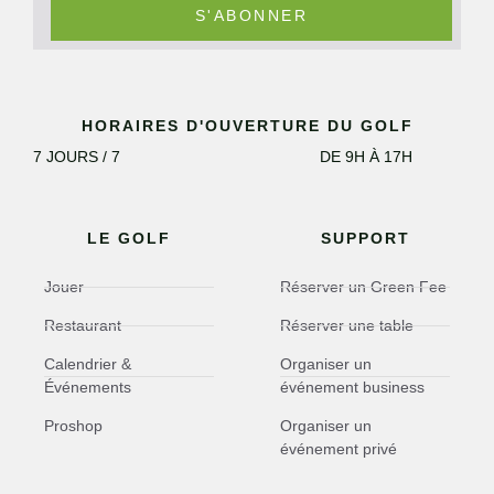
S'ABONNER
HORAIRES D'OUVERTURE DU GOLF
7 JOURS / 7
DE 9H À 17H
LE GOLF
SUPPORT
Jouer
Réserver un Green Fee
Restaurant
Réserver une table
Calendrier &
Organiser un
Événements
événement business
Proshop
Organiser un
événement privé