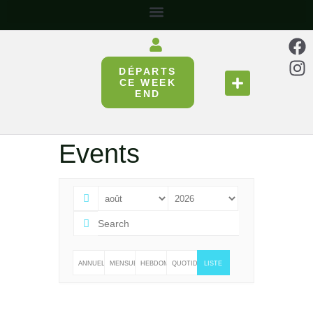
DÉPARTS
SE RESTAURER
RÉUNIR & PARTAGER
CE WEEK
END
Events
ANNUELLE
MENSUELLE
HEBDOMADAIRE
QUOTIDIENNE
LISTE