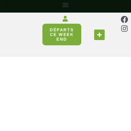
DÉPARTS
SE RESTAURER
RÉUNIR & PARTAGER
CE WEEK
END