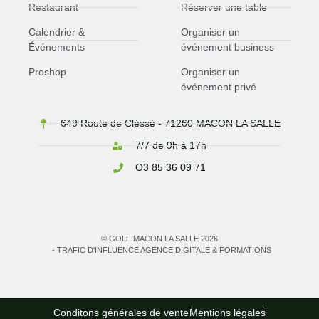
Restaurant
Réserver une table
Calendrier &
Organiser un
Événements
événement business
Proshop
Organiser un
événement privé
649 Route de Cléssé - 71260 MACON LA SALLE
7/7 de 9h à 17h
O3 85 36 09 71
© GOLF MACON LA SALLE 2026
- TRAFIC D'INFLUENCE AGENCE DIGITALE & FORMATIONS
Conditons générales de vente
Mentions légales