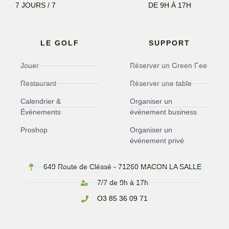
7 JOURS / 7
DE 9H À 17H
LE GOLF
SUPPORT
Jouer
Réserver un Green Fee
Restaurant
Réserver une table
Calendrier &
Organiser un
Événements
événement business
Proshop
Organiser un
événement privé
649 Route de Cléssé - 71260 MACON LA SALLE
7/7 de 9h à 17h
O3 85 36 09 71