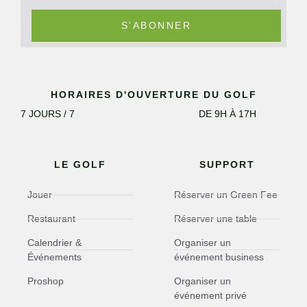
S'ABONNER
HORAIRES D'OUVERTURE DU GOLF
7 JOURS / 7
DE 9H À 17H
LE GOLF
SUPPORT
Jouer
Réserver un Green Fee
Restaurant
Réserver une table
Calendrier &
Organiser un
Événements
événement business
Proshop
Organiser un
événement privé