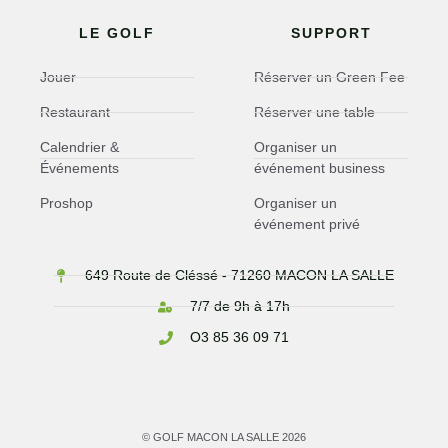
LE GOLF
SUPPORT
Jouer
Réserver un Green Fee
Restaurant
Réserver une table
Calendrier &
Organiser un
Événements
événement business
Proshop
Organiser un
événement privé
649 Route de Cléssé - 71260 MACON LA SALLE
7/7 de 9h à 17h
O3 85 36 09 71
© GOLF MACON LA SALLE 2026