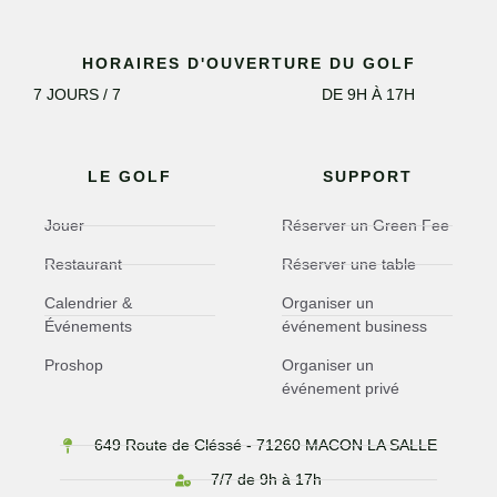
HORAIRES D'OUVERTURE DU GOLF
7 JOURS / 7
DE 9H À 17H
LE GOLF
SUPPORT
Jouer
Réserver un Green Fee
Restaurant
Réserver une table
Calendrier &
Organiser un
Événements
événement business
Proshop
Organiser un
événement privé
649 Route de Cléssé - 71260 MACON LA SALLE
7/7 de 9h à 17h