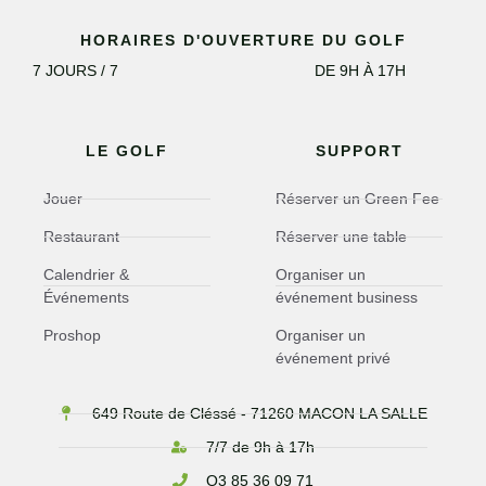
HORAIRES D'OUVERTURE DU GOLF
7 JOURS / 7
DE 9H À 17H
LE GOLF
SUPPORT
Jouer
Réserver un Green Fee
Restaurant
Réserver une table
Calendrier &
Organiser un
Événements
événement business
Proshop
Organiser un
événement privé
649 Route de Cléssé - 71260 MACON LA SALLE
7/7 de 9h à 17h
O3 85 36 09 71