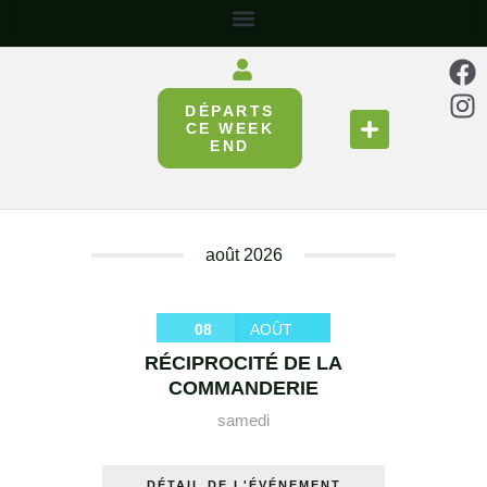
DÉPARTS
SE RESTAURER
RÉUNIR & PARTAGER
CE WEEK
END
août 2026
08
AOÛT
RÉCIPROCITÉ DE LA
COMMANDERIE
samedi
DÉTAIL DE L'ÉVÉNEMENT