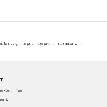
ns le navigateur pour mon prochain commentaire.
RT
un Green Fee
une table