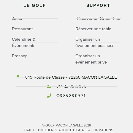
LE GOLF
SUPPORT
Jouer
Réserver un Green Fee
Restaurant
Réserver une table
Calendrier &
Organiser un
Événements
événement business
Proshop
Organiser un
événement privé
649 Route de Cléssé - 71260 MACON LA SALLE
7/7 de 9h à 17h
O3 85 36 09 71
© GOLF MACON LA SALLE 2026
- TRAFIC D'INFLUENCE AGENCE DIGITALE & FORMATIONS