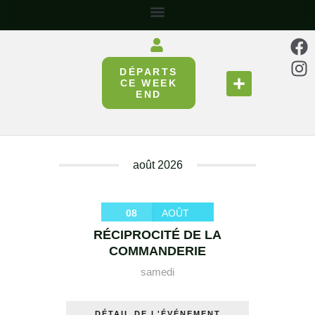
DÉPARTS
SE RESTAURER
RÉUNIR & PARTAGER
CE WEEK
END
août 2026
08
AOÛT
RÉCIPROCITÉ DE LA
COMMANDERIE
samedi
DÉTAIL DE L'ÉVÉNEMENT