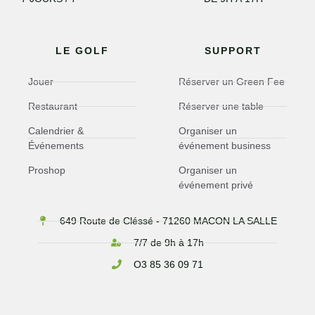
LE GOLF
SUPPORT
Jouer
Réserver un Green Fee
Restaurant
Réserver une table
Calendrier &
Organiser un
Événements
événement business
Proshop
Organiser un
événement privé
649 Route de Cléssé - 71260 MACON LA SALLE
7/7 de 9h à 17h
O3 85 36 09 71