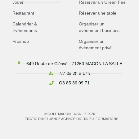
Jouer
Réserver un Green Fee
Restaurant
Réserver une table
Calendrier &
Organiser un
Événements
événement business
Proshop
Organiser un
événement privé
649 Route de Cléssé - 71260 MACON LA SALLE
7/7 de 9h à 17h
O3 85 36 09 71
© GOLF MACON LA SALLE 2026
- TRAFIC D'INFLUENCE AGENCE DIGITALE & FORMATIONS