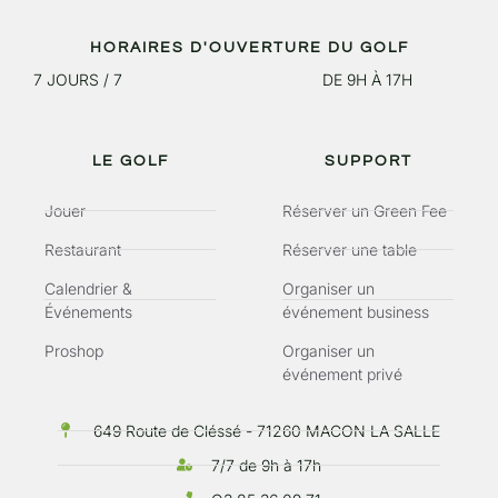
HORAIRES D'OUVERTURE DU GOLF
7 JOURS / 7
DE 9H À 17H
LE GOLF
SUPPORT
Jouer
Réserver un Green Fee
Restaurant
Réserver une table
Calendrier &
Organiser un
Événements
événement business
Proshop
Organiser un
événement privé
649 Route de Cléssé - 71260 MACON LA SALLE
7/7 de 9h à 17h