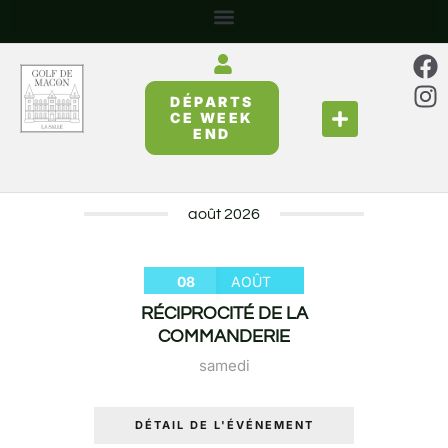
DÉPARTS
SE RESTAURER
RÉUNIR & PARTAGER
CE WEEK
END
août 2026
08
AOÛT
RÉCIPROCITÉ DE LA
COMMANDERIE
samedi
DÉTAIL DE L'ÉVÉNEMENT